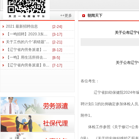
++更多
朝闻天下
一鸣新闻
2021 最新招聘信息
[2-24]
关于公布辽宁
【一鸣招聘】2020.3东三省医药及美妆行业招聘信息
[3-17]
关于工伤的六个“易错题”，你能答对几个？
[2-21]
【辽宁省内劳务派遣】丝丝关怀心温暖 香甜瓜果送清凉
[8-12]
【一鸣】用生活所得去读书 用学习所得去工作
[8-5]
关于公布辽宁
【辽宁省内劳务派遣】BQ开启 勇创佳绩 | 东北一鸣6月拓展培训后续盘点
[7-17]
各位考生：
辽宁省
妇幼保健院
202
4
年
聘计划1:1的比例确定参加体检人
附件1。
体检工作参照《关于修订<公务员录
0号）、《关于切实做好维护乙肝表