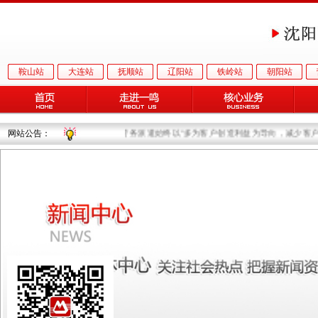
鞍山站
大连站
抚顺站
辽阳站
铁岭站
朝阳站
网站公告：
一鸣劳务派遣始终以“多为客户创造利益为导向，减少客